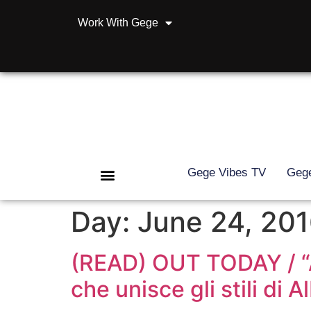
Work With Gege
Gege Vibes TV
Gege
Day:
June 24, 20
(READ) OUT TODAY / “A p
che unisce gli stili di