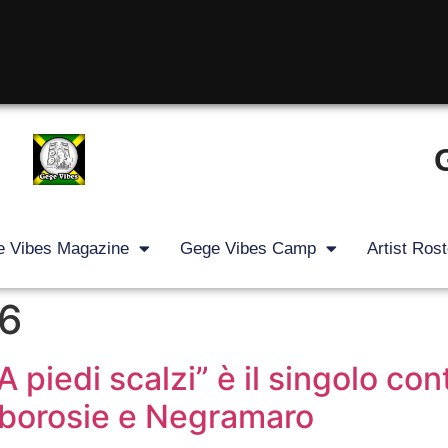
 Vibes Magazine
Gege Vibes Camp
Artist Rost
16
iedi scalzi” è il singolo cont
 Alborosie e Negramaro