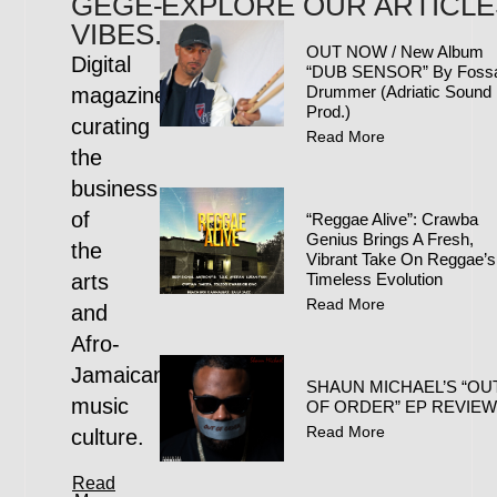
GEGE-
EXPLORE OUR ARTICLE
VIBES.COM
OUT NOW / New Album
Digital
“DUB SENSOR” By Foss
Drummer (Adriatic Sound
magazine
Prod.)
curating
Read More
the
business
of
“Reggae Alive”: Crawba
Genius Brings A Fresh,
the
Vibrant Take On Reggae’s
arts
Timeless Evolution
Read More
and
Afro-
Jamaican
SHAUN MICHAEL’S “OU
music
OF ORDER” EP REVIE
Read More
culture.
Read