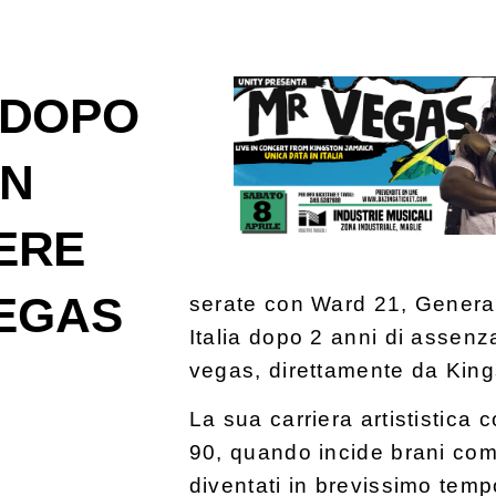
/ DOPO
IN
IERE
EGAS
serate con Ward 21, General
Italia dopo 2 anni di assen
vegas, direttamente da King
La sua carriera artististica 
90, quando incide brani com
diventati in brevissimo temp