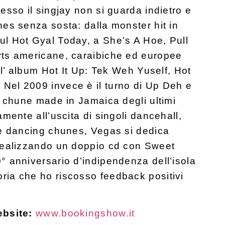
esso il singjay non si guarda indietro e
es senza sosta: dalla monster hit in
l Hot Gyal Today, a She’s A Hoe, Pull
rts americane, caraibiche ed europee
ll’ album Hot It Up: Tek Weh Yuself, Hot
Nel 2009 invece è il turno di Up Deh e
l chune made in Jamaica degli ultimi
mente all’uscita di singoli dancehall,
se dancing chunes, Vegas si dedica
realizzando un doppio cd con Sweet
° anniversario d’indipendenza dell’isola
ia che ho riscosso feedback positivi
ebsite:
www.bookingshow.it